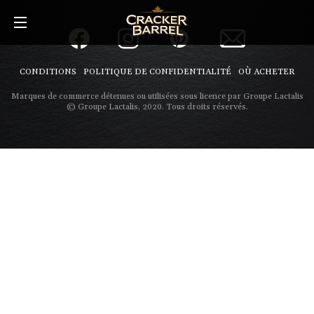
Skip
to
main
content
CONDITIONS
POLITIQUE DE CONFIDENTIALITÉ
OÙ ACHETER
Marques de commerce détenues ou utilisées sous licence par Groupe Lactalis
© Groupe Lactalis, 2020. Tous droits réservés.