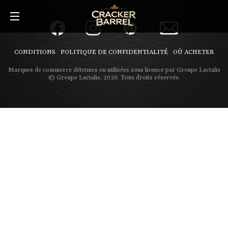
Skip
to
main
content
CONDITIONS
POLITIQUE DE CONFIDENTIALITÉ
OÙ ACHETER
Marques de commerce détenues ou utilisées sous licence par Groupe Lactalis
© Groupe Lactalis, 2020. Tous droits réservés.