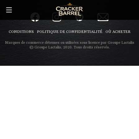
Skip
to
main
content
CONDITIONS
POLITIQUE DE CONFIDENTIALITÉ
OÙ ACHETER
Marques de commerce détenues ou utilisées sous licence par Groupe Lactalis
© Groupe Lactalis, 2020. Tous droits réservés.