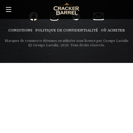
Skip
to
main
content
CONDITIONS
POLITIQUE DE CONFIDENTIALITÉ
OÙ ACHETER
Marques de commerce détenues ou utilisées sous licence par Groupe Lactalis
© Groupe Lactalis, 2020. Tous droits réservés.