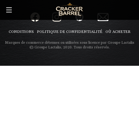
Skip
to
main
content
CONDITIONS
POLITIQUE DE CONFIDENTIALITÉ
OÙ ACHETER
Marques de commerce détenues ou utilisées sous licence par Groupe Lactalis
© Groupe Lactalis, 2020. Tous droits réservés.