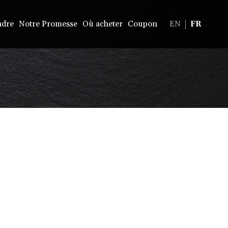
ndre
Notre Promesse
Où acheter
Coupon
EN
FR