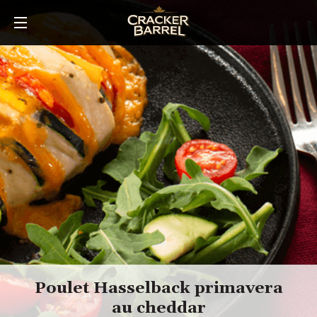
Skip
to
main
content
Poulet Hasselback primavera
au cheddar