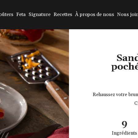
oûters
Feta
Signature
Recettes
À propos de nous
Nous joi
Sand
poché
Rehaussez votre brun
C
9
Ingrédients