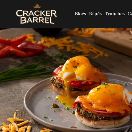
Skip
to
main
Blocs
Râpés
Tranches
G
content