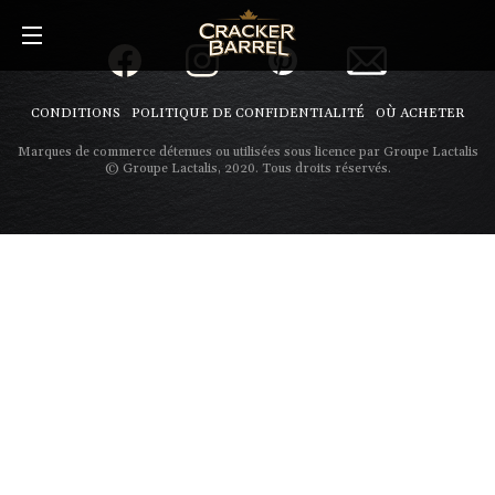
Skip
to
main
content
CONDITIONS
POLITIQUE DE CONFIDENTIALITÉ
OÙ ACHETER
Marques de commerce détenues ou utilisées sous licence par Groupe Lactalis
© Groupe Lactalis, 2020. Tous droits réservés.