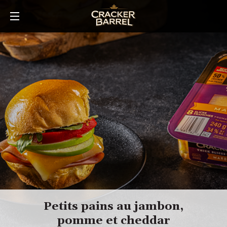
Skip
to
main
content
Petits pains au jambon,
pomme et cheddar