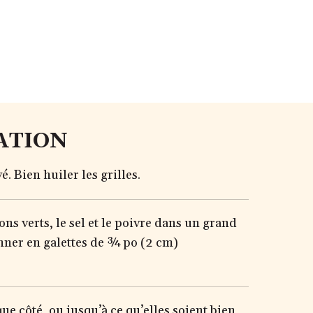
ATION
. Bien huiler les grilles.
ons verts, le sel et le poivre dans un grand
onner en galettes de ¾ po (2 cm)
ue côté, ou jusqu’à ce qu’elles soient bien