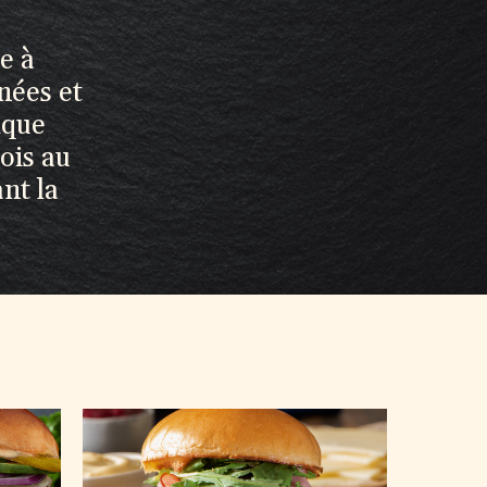
e à
nnées et
ique
ois au
nt la