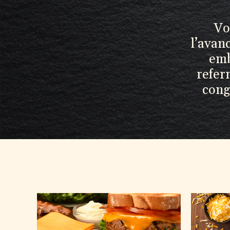
Vo
l’avanc
emb
refer
cong