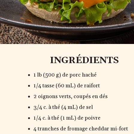
INGRÉDIENTS
1 lb (500 g) de porc haché
1/4 tasse (60 mL) de raifort
2 oignons verts, coupés en dés
3/4 c. à thé (4 mL) de sel
1/4 c. à thé (1 mL) de poivre
4 tranches de fromage cheddar mi-fort