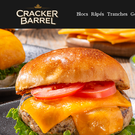
Skip
to
main
Blocs
Râpés
Tranches
G
content