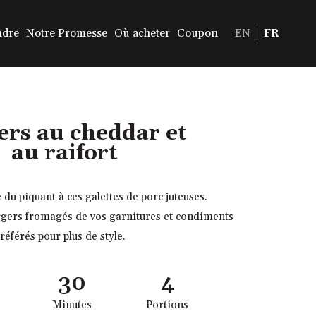
ndre
Notre Promesse
Où acheter
Coupon
EN
FR
ers au cheddar et
au raifort
e du piquant à ces galettes de porc juteuses.
gers fromagés de vos garnitures et condiments
référés pour plus de style.
30
4
Minutes
Portions