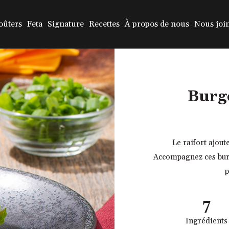
oûters
Feta
Signature
Recettes
À propos de nous
Nous joi
Burg
Le raifort ajout
Accompagnez ces bur
p
7
Ingrédients