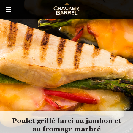
Skip
to
main
content
Poulet grillé farci au jambon et
au fromage marbré